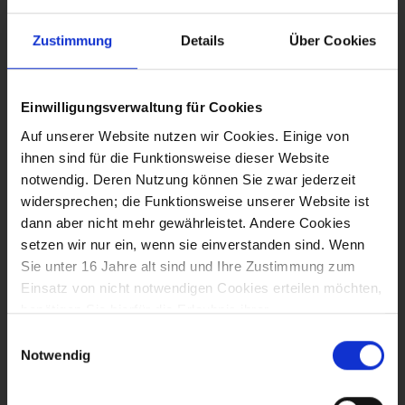
Zustimmung
Details
Über Cookies
Email*
Einwilligungsverwaltung für Cookies
Auf unserer Website nutzen wir Cookies. Einige von
Unternehmen*
ihnen sind für die Funktionsweise dieser Website
notwendig. Deren Nutzung können Sie zwar jederzeit
widersprechen; die Funktionsweise unserer Website ist
dann aber nicht mehr gewährleistet. Andere Cookies
Webseite*
setzen wir nur ein, wenn sie einverstanden sind. Wenn
Sie unter 16 Jahre alt sind und Ihre Zustimmung zum
Einsatz von nicht notwendigen Cookies erteilen möchten,
benötigen Sie hierfür die Erlaubnis ihrer
Worum geht’s? (1–2 Sätze reichen)*
Erziehungsberechtigten.
Einwilligungsauswahl
Notwendig
Einzelheiten zur Datenverarbeitung durch Cookies
*Pflichtfelder
erhalten Sie, wenn Sie den Button Details