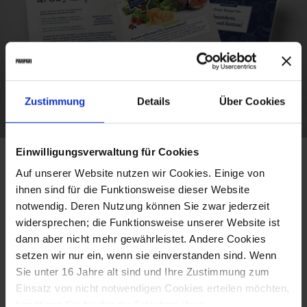
Zustimmung
Details
Über Cookies
Einwilligungsverwaltung für Cookies
Auf unserer Website nutzen wir Cookies. Einige von
KOMMUNIKATION IN ALLEN KANÄLEN
ihnen sind für die Funktionsweise dieser Website
notwendig. Deren Nutzung können Sie zwar jederzeit
Neben dem Produktdesign kümmern wir uns um die
widersprechen; die Funktionsweise unserer Website ist
gesamte Markenkommunikation –
dann aber nicht mehr gewährleistet. Andere Cookies
Informationskampagnen zu nachhaltigen Themen, einen
setzen wir nur ein, wenn sie einverstanden sind. Wenn
jährlichen Produktkatalog und Medien zur
Sie unter 16 Jahre alt sind und Ihre Zustimmung zum
Markteinführung. Wir kümmern uns außerdem um den
Einsatz von nicht notwendigen Cookies erteilen möchten,
Webauftritt, Produktvideos und alles zum Thema Social
benötigen Sie hierfür die Erlaubnis ihrer